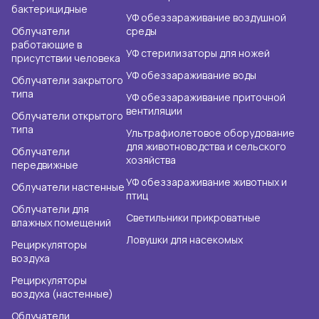
бактерицидные
УФ обеззараживание воздушной
Облучатели
среды
работающие в
УФ стерилизаторы для ножей
присутствии человека
УФ обеззараживание воды
Облучатели закрытого
типа
УФ обеззараживание приточной
вентиляции
Облучатели открытого
типа
Ультрафиолетовое оборудование
для животноводства и сельского
Облучатели
хозяйства
передвижные
УФ обеззараживание животных и
Облучатели настенные
птиц
Облучатели для
Светильники прикроватные
влажных помещений
Ловушки для насекомых
Рециркуляторы
воздуха
Рециркуляторы
воздуха (настенные)
Облучатели