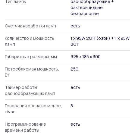
Тип лампы
озонообразующие +
бактерицидные
безозоновые
Счетчик наработки ламп
есть
Количество и мощность
1 х 95W 2G11 (озон) + 1 х 95W
ламп
2G11
Габаритные размеры, мм
925 х 185 х 300
Потребляемая мощность,
250
Вт
Таймер работы
есть
озонообразующих ламп
Генерация озона не менее,
8
г/час
Программирование
есть
времени работы