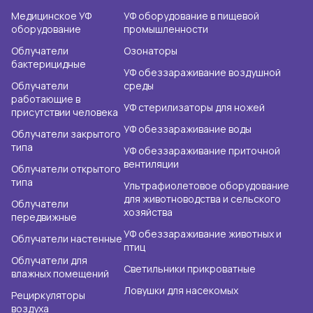
Медицинское УФ
УФ оборудование в пищевой
оборудование
промышленности
Облучатели
Озонаторы
бактерицидные
УФ обеззараживание воздушной
Облучатели
среды
работающие в
УФ стерилизаторы для ножей
присутствии человека
УФ обеззараживание воды
Облучатели закрытого
типа
УФ обеззараживание приточной
вентиляции
Облучатели открытого
типа
Ультрафиолетовое оборудование
для животноводства и сельского
Облучатели
хозяйства
передвижные
УФ обеззараживание животных и
Облучатели настенные
птиц
Облучатели для
Светильники прикроватные
влажных помещений
Ловушки для насекомых
Рециркуляторы
воздуха