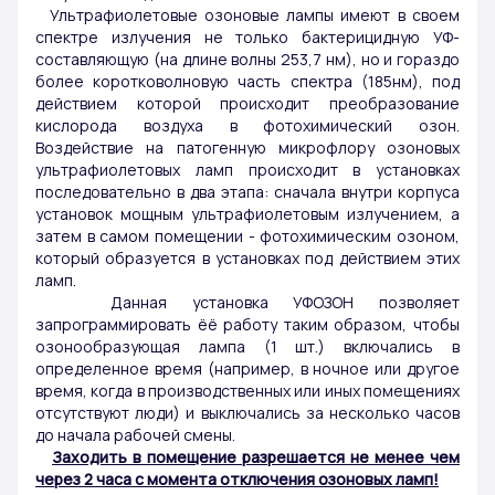
Ультрафиолетовые озоновые лампы имеют в своем
спектре излучения не только бактерицидную УФ-
составляющую (на длине волны 253,7 нм), но и гораздо
более коротковолновую часть спектра (185нм), под
действием которой происходит преобразование
кислорода воздуха в фотохимический озон.
Воздействие на патогенную микрофлору озоновых
ультрафиолетовых ламп происходит в установках
последовательно в два этапа: сначала внутри корпуса
установок мощным ультрафиолетовым излучением, а
затем в самом помещении - фотохимическим озоном,
который образуется в установках под действием этих
ламп.
Данная установка УФОЗОН позволяет
запрограммировать ёё работу таким образом, чтобы
озонообразующая лампа (1 шт.) включались в
определенное время (например, в ночное или другое
время, когда в производственных или иных помещениях
отсутствуют люди) и выключались за несколько часов
до начала рабочей смены.
Заходить в помещение разрешается не менее чем
через 2 часа с момента отключения озоновых ламп!