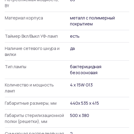
Вт
Материал корпуса
металл с полимерный
покрытием
Таймер Вкл/Выкл УФ-ламп
есть
Наличие сетевого шнура и
да
вилки
Тип лампы
бактерицидная
безозоновая
Количество и мощность
4 х 15W G13
ламп
Габаритные размеры, мм
440х 535 х 415
Габариты стерилизационной
500 х 380
полки (решетки), мм
Суммарная распределённая
2