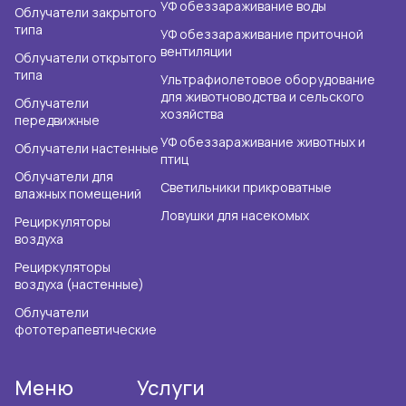
УФ обеззараживание воды
Облучатели закрытого
типа
УФ обеззараживание приточной
вентиляции
Облучатели открытого
типа
Ультрафиолетовое оборудование
для животноводства и сельского
Облучатели
хозяйства
передвижные
УФ обеззараживание животных и
Облучатели настенные
птиц
Облучатели для
Светильники прикроватные
влажных помещений
Ловушки для насекомых
Рециркуляторы
воздуха
Рециркуляторы
воздуха (настенные)
Облучатели
фототерапевтические
Меню
Услуги