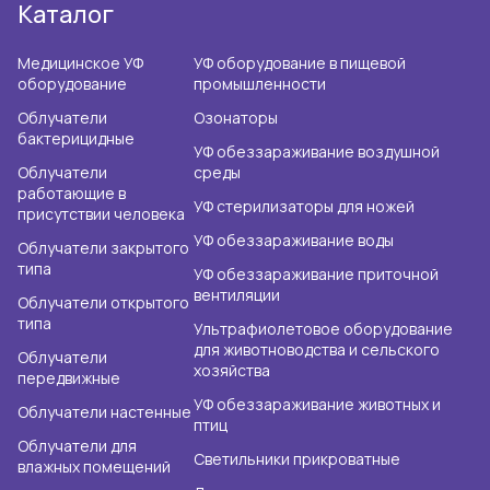
Каталог
Медицинское УФ
УФ оборудование в пищевой
оборудование
промышленности
Облучатели
Озонаторы
бактерицидные
УФ обеззараживание воздушной
Облучатели
среды
работающие в
УФ стерилизаторы для ножей
присутствии человека
УФ обеззараживание воды
Облучатели закрытого
типа
УФ обеззараживание приточной
вентиляции
Облучатели открытого
типа
Ультрафиолетовое оборудование
для животноводства и сельского
Облучатели
хозяйства
передвижные
УФ обеззараживание животных и
Облучатели настенные
птиц
Облучатели для
Светильники прикроватные
влажных помещений