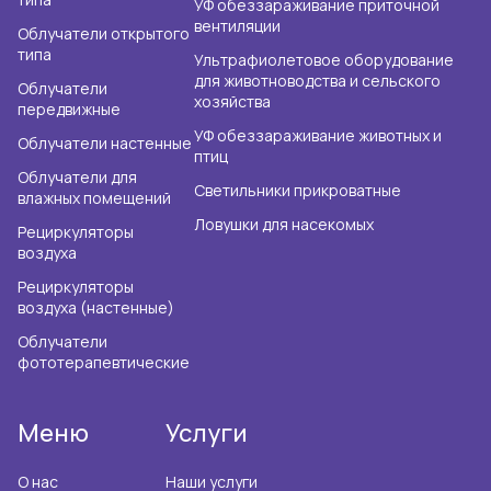
УФ обеззараживание приточной
вентиляции
Облучатели открытого
типа
Ультрафиолетовое оборудование
для животноводства и сельского
Облучатели
хозяйства
передвижные
УФ обеззараживание животных и
Облучатели настенные
птиц
Облучатели для
Светильники прикроватные
влажных помещений
Ловушки для насекомых
Рециркуляторы
воздуха
Рециркуляторы
воздуха (настенные)
Облучатели
фототерапевтические
Меню
Услуги
О нас
Наши услуги