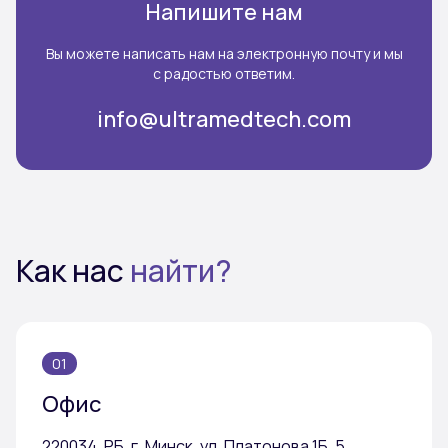
Напишите нам
Вы можете написать нам на электронную почту и мы
с радостью ответим.
info@ultramedtech.com
Как нас
найти?
01
Офис
220034, РБ, г. Минск, ул. Платонова 1Б, 5