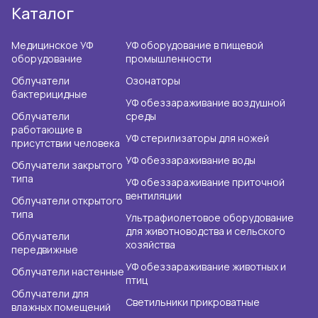
Каталог
Медицинское УФ
УФ оборудование в пищевой
оборудование
промышленности
Облучатели
Озонаторы
бактерицидные
УФ обеззараживание воздушной
Облучатели
среды
работающие в
УФ стерилизаторы для ножей
присутствии человека
УФ обеззараживание воды
Облучатели закрытого
типа
УФ обеззараживание приточной
вентиляции
Облучатели открытого
типа
Ультрафиолетовое оборудование
для животноводства и сельского
Облучатели
хозяйства
передвижные
УФ обеззараживание животных и
Облучатели настенные
птиц
Облучатели для
Светильники прикроватные
влажных помещений