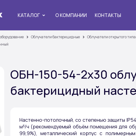
КАТАЛОГ
О КОМПАНИИ
КОНТАКТЫ
 оборудование
Облучатели бактерицидные
Облучатели открытого типа
очный
ОБН-150-54-2х30 обл
бактерицидный наст
Настенно-потолочный, со степенью защиты IP54,
м³/ч (рекомендуемый объём помещения для обр
99,9%), металлический корпус с полимерны