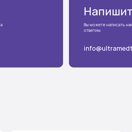
Напишит
на
Вы можете написать нам
ответим.
info@ultramed