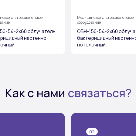
нское ультрафиолетовое
Медицинское ультрафиолетовое
вание
оборудование
50-54-2х60 облучатель
ОБН-150-54-2х60 облуча
рицидный настенно-
бактерицидный настенн
лочный
потолочный
Как с нами
связаться?
02