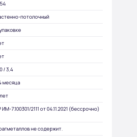
P54
астенно-потолочный
 упаковке
ет
ет
0 / 3,4
4 месяца
 лет
 ИМ-7.100301/2111 от 04.11.2021 (бессрочно)
рагметаллов не содержит.