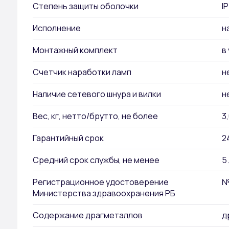
Степень защиты оболочки
I
Исполнение
н
Монтажный комплект
в
Счетчик наработки ламп
н
Наличие сетевого шнура и вилки
н
Вес, кг, нетто/брутто, не более
3,
Гарантийный срок
2
Средний срок службы, не менее
5
Регистрационное удостоверение
№
Министерства здравоохранения РБ
Содержание драгметаллов
д