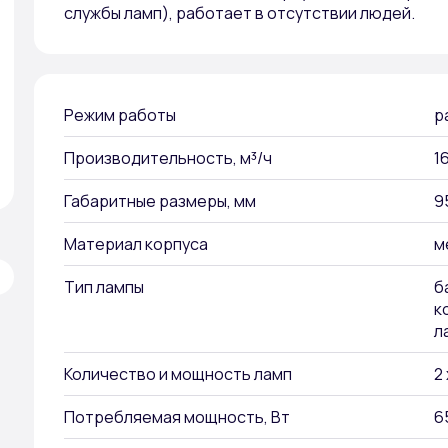
службы ламп), работает в отсутствии людей.
Режим работы
р
Производительность, м³/ч
1
Габаритные размеры, мм
9
Материал корпуса
м
Тип лампы
б
к
л
Количество и мощность ламп
2
Потребляемая мощность, Вт
6