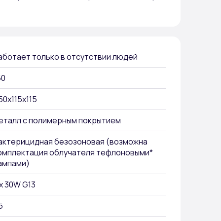
аботает только в отсутствии людей
60
50х115х115
еталл с полимерным покрытием
актерицидная безозоновая (возможна
омплектация облучателя тефлоновыми*
ампами)
 х 30W G13
5