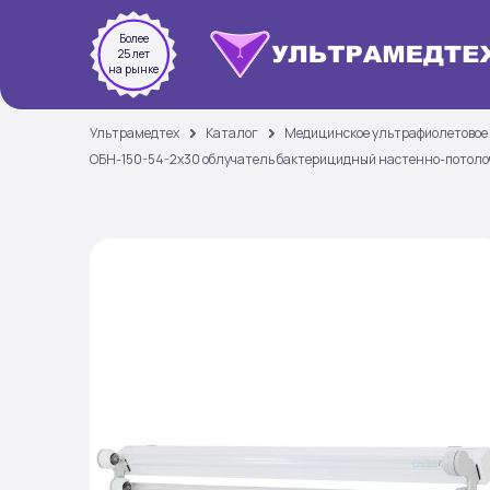
Более
25 лет
на рынке
Ультрамедтех
Каталог
Медицинское ультрафиолетовое
ОБН-150-54-2х30 облучатель бактерицидный настенно-потол